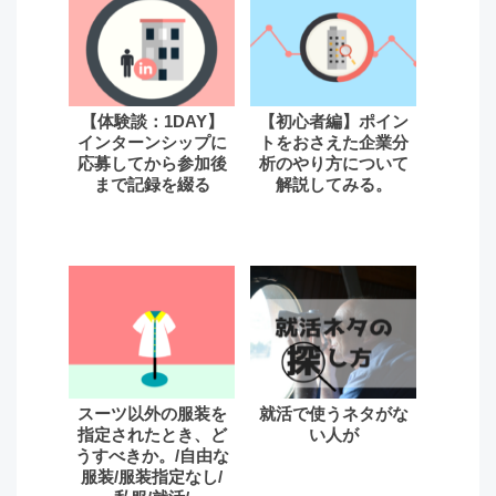
【体験談：1DAY】
【初心者編】ポイン
インターンシップに
トをおさえた企業分
応募してから参加後
析のやり方について
まで記録を綴る
解説してみる。
スーツ以外の服装を
就活で使うネタがな
指定されたとき、ど
い人が
うすべきか。/自由な
服装/服装指定なし/