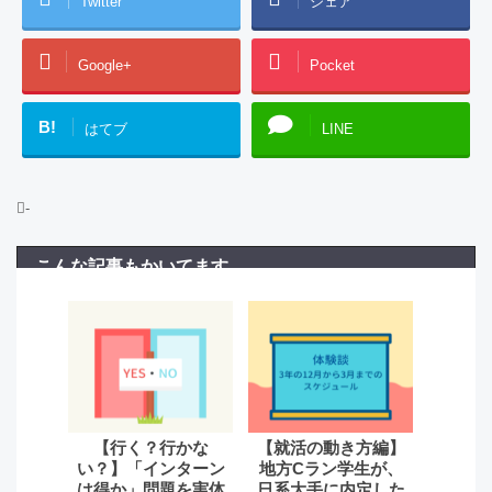
Twitter
シェア
Google+
Pocket
B!
はてブ
LINE
-
こんな記事もかいてます
【行く？行かな
【就活の動き方編】
い？】「インターン
地方Cラン学生が、
は得か」問題を実体
日系大手に内定した