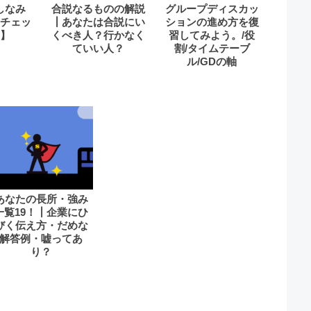
しなみ
合説なるものの解説
グループディスカッ
チェッ
┃あなたは合説にい
ションの進め方を復
】
くべき人？行かなく
習してみよう。/役
ていい人？
割/タイムテーブ
ル/GDの軸
あなたの長所・強み
一覧19！┃企業にひ
びく伝え方・だめな
解答例・嘘ってあ
り？