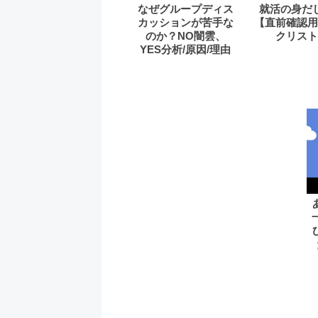
なぜグループディス
就活の身だ
カッションが苦手な
【直前確認用
のか？NO闇雲、
クリスト
YES分析/原因/理由