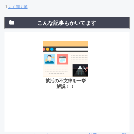
-
よく聞く噂
こんな記事もかいてます
就活の不文律を一挙
解説！！