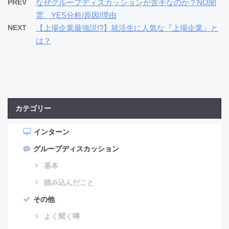
PREV
なぜグループディスカッションが苦手なのか？NO闇
雲、YES分析/原因/理由
NEXT
【上場企業最強説!?】就活生に人気な『上場企業』と
は？
カテゴリー
インターン
グループディスカッション
基本
踏み込んだこと
その他
よく聞く噂